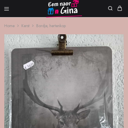
Eem
Woondecoratie
naor
en
Home
Kerst
Bordje, hertenkop
Gina
cadeautjes