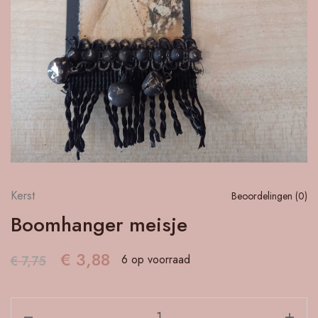
Kerst
Beoordelingen (
0
)
Boomhanger meisje
€
3,88
6 op voorraad
€
7,75