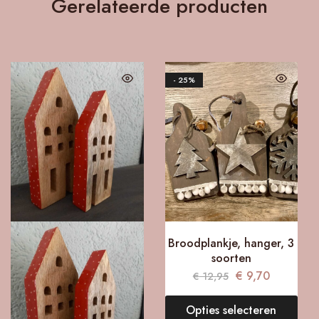
Gerelateerde producten
- 25%
Broodplankje, hanger, 3
soorten
€
9,70
€
12,95
Opties selecteren